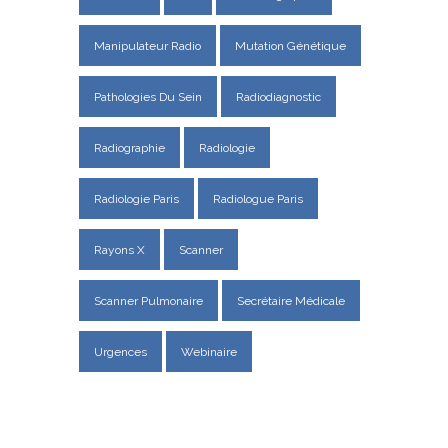
Manipulateur Radio
Mutation Génétique
Pathologies Du Sein
Radiodiagnostic
Radiographie
Radiologie
Radiologie Paris
Radiologue Paris
Rayons X
Scanner
Scanner Pulmonaire
Secrétaire Médicale
Urgences
Webinaire