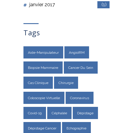
janvier 2017
(1)
Tags
Aide-Manipulateur
AngioIRM
Biopsie Mammaire
Cancer Du Sein
Cas Clinique
Chirurgie
Coloscopie Virtuelle
Coronavirus
Covid-19
Céphalée
Dépistage
Dépistage Cancer
Echographie