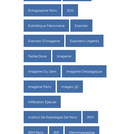
Echographie Paris
EOS
Esthétique Mammaire
Examen
Examen D'imagerie
Examens Urgents
Faible Dose
Imagerie
Imagerie Du Sein
Imagerie Oncologique
Imagerie Paris
Images 3D
Infiltration Épaule
Institut De Radiologie De Paris
IRM
IRM Paris
IRP
Mammographie