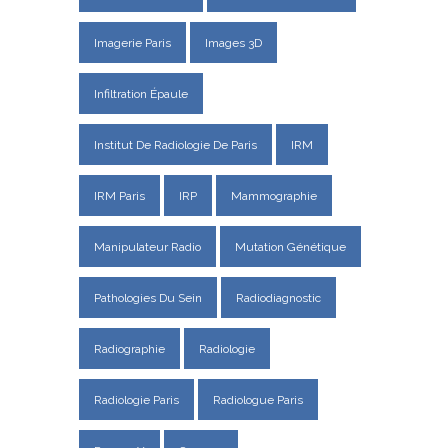
Imagerie Paris
Images 3D
Infiltration Épaule
Institut De Radiologie De Paris
IRM
IRM Paris
IRP
Mammographie
Manipulateur Radio
Mutation Génétique
Pathologies Du Sein
Radiodiagnostic
Radiographie
Radiologie
Radiologie Paris
Radiologue Paris