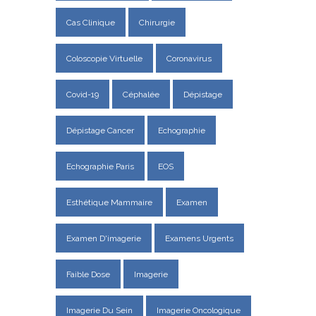
Cas Clinique
Chirurgie
Coloscopie Virtuelle
Coronavirus
Covid-19
Céphalée
Dépistage
Dépistage Cancer
Echographie
Echographie Paris
EOS
Esthétique Mammaire
Examen
Examen D'imagerie
Examens Urgents
Faible Dose
Imagerie
Imagerie Du Sein
Imagerie Oncologique