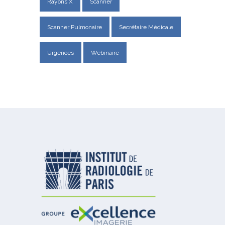
Rayons X
Scanner
Scanner Pulmonaire
Secrétaire Médicale
Urgences
Webinaire