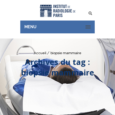
Rechercher
MENU
Accueil
biopsie mammaire
Archives du tag :
biopsie mammaire