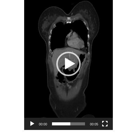
Lecteur
vidéo
00:00
00:05