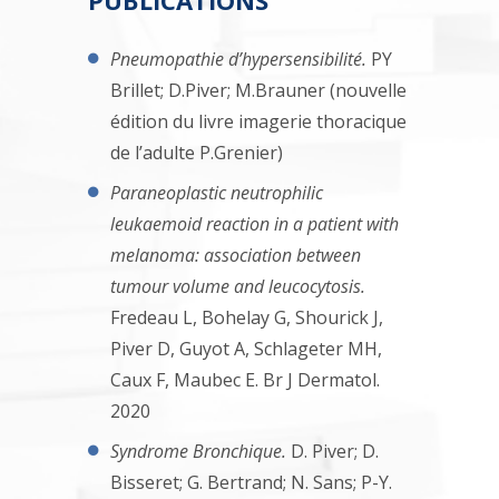
PUBLICATIONS
Pneumopathie d’hypersensibilité.
PY
Brillet; D.Piver; M.Brauner (nouvelle
édition du livre imagerie thoracique
de l’adulte P.Grenier)
Paraneoplastic neutrophilic
leukaemoid reaction in a patient with
melanoma: association between
tumour volume and leucocytosis.
Fredeau L, Bohelay G, Shourick J,
Piver D, Guyot A, Schlageter MH,
Caux F, Maubec E. Br J Dermatol.
2020
Syndrome Bronchique.
D. Piver; D.
Bisseret; G. Bertrand; N. Sans; P-Y.